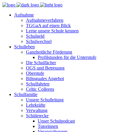
Aufnahme
Aufnahmeverfahren
TGGaA auf einen Blick
Lerne unsere Schule kennen
Schulgeld
Schulwechsel
Schulleben
Ganzheitliche Förderung
Profilstunden für die Unterstufe
Die Schulfächer
OGS und Betreuung
Oberstufe
Bilinguales Angebot
Schulfahrten
Celtic Colleens
Schulfamilie
Unsere Schulleitung
Lehrkräfte
Verwaltung
Schülerecke
Unser Schulpodcast
Tutorinnen
Veranstaltungen