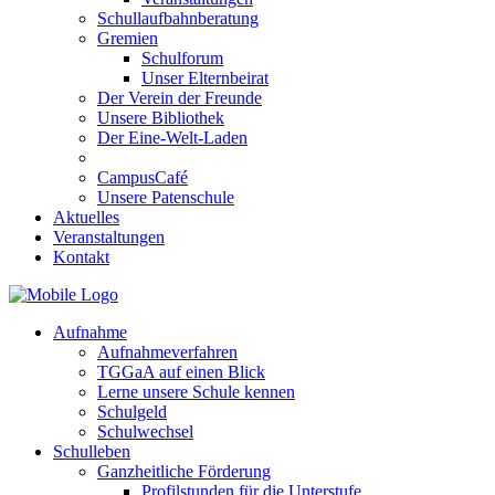
Schullaufbahnberatung
Gremien
Schulforum
Unser Elternbeirat
Der Verein der Freunde
Unsere Bibliothek
Der Eine-Welt-Laden
CampusCafé
Unsere Patenschule
Aktuelles
Veranstaltungen
Kontakt
Aufnahme
Aufnahmeverfahren
TGGaA auf einen Blick
Lerne unsere Schule kennen
Schulgeld
Schulwechsel
Schulleben
Ganzheitliche Förderung
Profilstunden für die Unterstufe