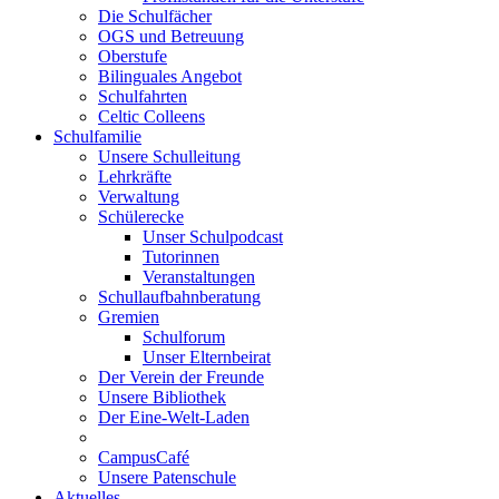
Die Schulfächer
OGS und Betreuung
Oberstufe
Bilinguales Angebot
Schulfahrten
Celtic Colleens
Schulfamilie
Unsere Schulleitung
Lehrkräfte
Verwaltung
Schülerecke
Unser Schulpodcast
Tutorinnen
Veranstaltungen
Schullaufbahnberatung
Gremien
Schulforum
Unser Elternbeirat
Der Verein der Freunde
Unsere Bibliothek
Der Eine-Welt-Laden
CampusCafé
Unsere Patenschule
Aktuelles