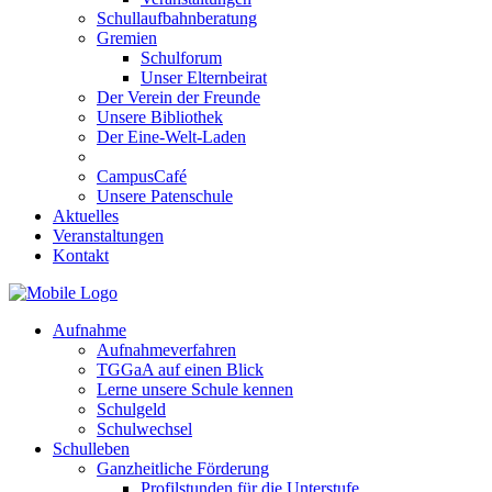
Schullaufbahnberatung
Gremien
Schulforum
Unser Elternbeirat
Der Verein der Freunde
Unsere Bibliothek
Der Eine-Welt-Laden
CampusCafé
Unsere Patenschule
Aktuelles
Veranstaltungen
Kontakt
Aufnahme
Aufnahmeverfahren
TGGaA auf einen Blick
Lerne unsere Schule kennen
Schulgeld
Schulwechsel
Schulleben
Ganzheitliche Förderung
Profilstunden für die Unterstufe