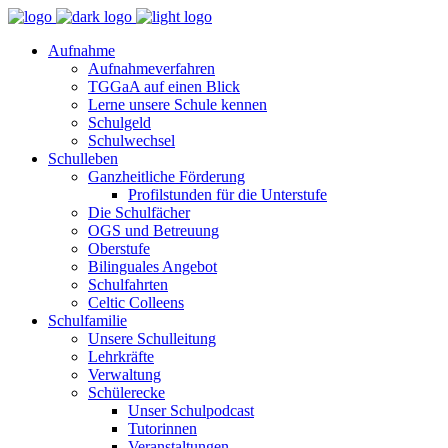
Aufnahme
Aufnahmeverfahren
TGGaA auf einen Blick
Lerne unsere Schule kennen
Schulgeld
Schulwechsel
Schulleben
Ganzheitliche Förderung
Profilstunden für die Unterstufe
Die Schulfächer
OGS und Betreuung
Oberstufe
Bilinguales Angebot
Schulfahrten
Celtic Colleens
Schulfamilie
Unsere Schulleitung
Lehrkräfte
Verwaltung
Schülerecke
Unser Schulpodcast
Tutorinnen
Veranstaltungen