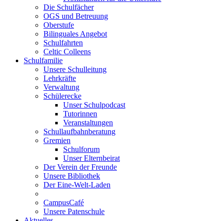
Die Schulfächer
OGS und Betreuung
Oberstufe
Bilinguales Angebot
Schulfahrten
Celtic Colleens
Schulfamilie
Unsere Schulleitung
Lehrkräfte
Verwaltung
Schülerecke
Unser Schulpodcast
Tutorinnen
Veranstaltungen
Schullaufbahnberatung
Gremien
Schulforum
Unser Elternbeirat
Der Verein der Freunde
Unsere Bibliothek
Der Eine-Welt-Laden
CampusCafé
Unsere Patenschule
Aktuelles