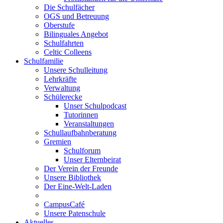
Die Schulfächer
OGS und Betreuung
Oberstufe
Bilinguales Angebot
Schulfahrten
Celtic Colleens
Schulfamilie
Unsere Schulleitung
Lehrkräfte
Verwaltung
Schülerecke
Unser Schulpodcast
Tutorinnen
Veranstaltungen
Schullaufbahnberatung
Gremien
Schulforum
Unser Elternbeirat
Der Verein der Freunde
Unsere Bibliothek
Der Eine-Welt-Laden
CampusCafé
Unsere Patenschule
Aktuelles