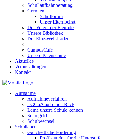
Schullaufbahnberatung
Gremien
Schulforum
Unser Elternbeirat
Der Verein der Freunde
Unsere Bibliothek
Der Eine-Welt-Laden
CampusCafé
Unsere Patenschule
Aktuelles
Veranstaltungen
Kontakt
Aufnahme
Aufnahmeverfahren
TGGaA auf einen Blick
Lerne unsere Schule kennen
Schulgeld
Schulwechsel
Schulleben
Ganzheitliche Förderung
Profilstunden für die Unterstufe