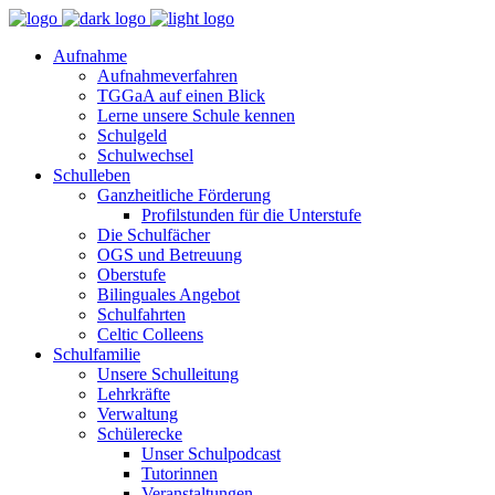
Aufnahme
Aufnahmeverfahren
TGGaA auf einen Blick
Lerne unsere Schule kennen
Schulgeld
Schulwechsel
Schulleben
Ganzheitliche Förderung
Profilstunden für die Unterstufe
Die Schulfächer
OGS und Betreuung
Oberstufe
Bilinguales Angebot
Schulfahrten
Celtic Colleens
Schulfamilie
Unsere Schulleitung
Lehrkräfte
Verwaltung
Schülerecke
Unser Schulpodcast
Tutorinnen
Veranstaltungen