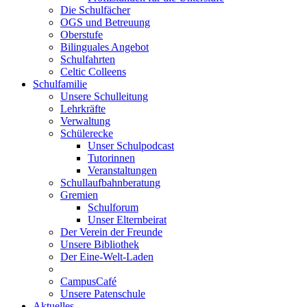
Die Schulfächer
OGS und Betreuung
Oberstufe
Bilinguales Angebot
Schulfahrten
Celtic Colleens
Schulfamilie
Unsere Schulleitung
Lehrkräfte
Verwaltung
Schülerecke
Unser Schulpodcast
Tutorinnen
Veranstaltungen
Schullaufbahnberatung
Gremien
Schulforum
Unser Elternbeirat
Der Verein der Freunde
Unsere Bibliothek
Der Eine-Welt-Laden
CampusCafé
Unsere Patenschule
Aktuelles