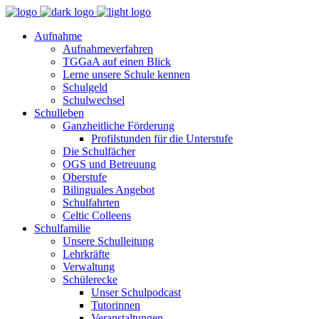
Aufnahme
Aufnahmeverfahren
TGGaA auf einen Blick
Lerne unsere Schule kennen
Schulgeld
Schulwechsel
Schulleben
Ganzheitliche Förderung
Profilstunden für die Unterstufe
Die Schulfächer
OGS und Betreuung
Oberstufe
Bilinguales Angebot
Schulfahrten
Celtic Colleens
Schulfamilie
Unsere Schulleitung
Lehrkräfte
Verwaltung
Schülerecke
Unser Schulpodcast
Tutorinnen
Veranstaltungen