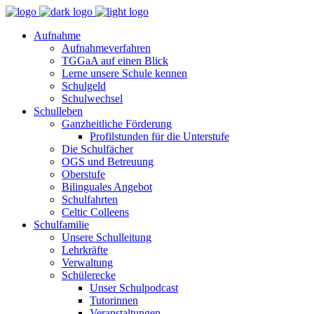
Aufnahme
Aufnahmeverfahren
TGGaA auf einen Blick
Lerne unsere Schule kennen
Schulgeld
Schulwechsel
Schulleben
Ganzheitliche Förderung
Profilstunden für die Unterstufe
Die Schulfächer
OGS und Betreuung
Oberstufe
Bilinguales Angebot
Schulfahrten
Celtic Colleens
Schulfamilie
Unsere Schulleitung
Lehrkräfte
Verwaltung
Schülerecke
Unser Schulpodcast
Tutorinnen
Veranstaltungen