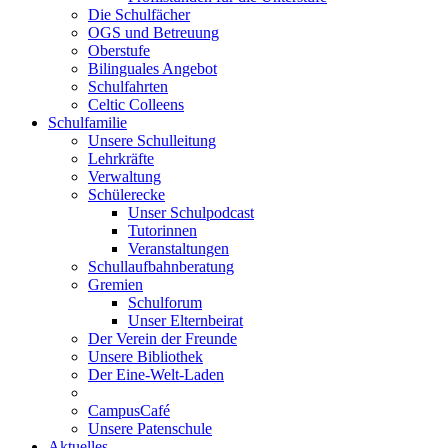
Die Schulfächer
OGS und Betreuung
Oberstufe
Bilinguales Angebot
Schulfahrten
Celtic Colleens
Schulfamilie
Unsere Schulleitung
Lehrkräfte
Verwaltung
Schülerecke
Unser Schulpodcast
Tutorinnen
Veranstaltungen
Schullaufbahnberatung
Gremien
Schulforum
Unser Elternbeirat
Der Verein der Freunde
Unsere Bibliothek
Der Eine-Welt-Laden
CampusCafé
Unsere Patenschule
Aktuelles