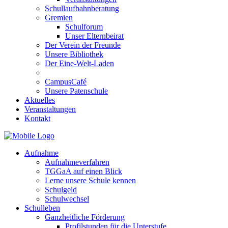
Schullaufbahnberatung
Gremien
Schulforum
Unser Elternbeirat
Der Verein der Freunde
Unsere Bibliothek
Der Eine-Welt-Laden
CampusCafé
Unsere Patenschule
Aktuelles
Veranstaltungen
Kontakt
Aufnahme
Aufnahmeverfahren
TGGaA auf einen Blick
Lerne unsere Schule kennen
Schulgeld
Schulwechsel
Schulleben
Ganzheitliche Förderung
Profilstunden für die Unterstufe