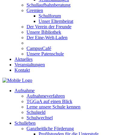
Schullaufbahnberatung
Gremien
Schulforum
Unser Elternbeirat
Der Verein der Freunde
Unsere Bibliothek
Der Eine-Welt-Laden
CampusCafé
Unsere Patenschule
Aktuelles
Veranstaltungen
Kontakt
Aufnahme
Aufnahmeverfahren
TGGaA auf einen Blick
Lerne unsere Schule kennen
Schulgeld
Schulwechsel
Schulleben
Ganzheitliche Förderung
Profilstunden für die Unterstufe