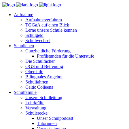
Aufnahme
Aufnahmeverfahren
TGGaA auf einen Blick
Lerne unsere Schule kennen
Schulgeld
Schulwechsel
Schulleben
Ganzheitliche Förderung
Profilstunden für die Unterstufe
Die Schulfächer
OGS und Betreuung
Oberstufe
Bilinguales Angebot
Schulfahrten
Celtic Colleens
Schulfamilie
Unsere Schulleitung
Lehrkräfte
Verwaltung
Schülerecke
Unser Schulpodcast
Tutorinnen
Veranstaltungen