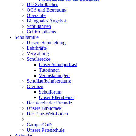
Die Schulfächer
OGS und Betreuung
Oberstufe
Bilinguales Angebot
Schulfahrten
Celtic Colleens
Schulfamilie
Unsere Schulleitung
Lehrkräfte
Verwaltung
Schülerecke
Unser Schulpodcast
Tutorinnen
Veranstaltungen
Schullaufbahnberatung
Gremien
Schulforum
Unser Elternbeirat
Der Verein der Freunde
Unsere Bibliothek
Der Eine-Welt-Laden
CampusCafé
Unsere Patenschule
Aktuelles