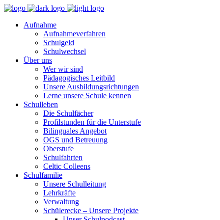
Aufnahme
Aufnahmeverfahren
Schulgeld
Schulwechsel
Über uns
Wer wir sind
Pädagogisches Leitbild
Unsere Ausbildungsrichtungen
Lerne unsere Schule kennen
Schulleben
Die Schulfächer
Profilstunden für die Unterstufe
Bilinguales Angebot
OGS und Betreuung
Oberstufe
Schulfahrten
Celtic Colleens
Schulfamilie
Unsere Schulleitung
Lehrkräfte
Verwaltung
Schülerecke – Unsere Projekte
Unser Schulpodcast