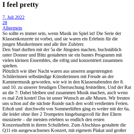
I feel pretty
7. Juli 2022
28
Allgemein
So sollte es immer sein, wenn Musik im Spiel ist! Die Serie der
Klassenkonzerte ist vorbei, und sie waren ein Erlebnis für die
jungen Musikerinnen und alle ihre Zuhörer.
Den Start durften mit der 5a die Jüngsten machen, buchstäblich
unter Donner und Blitz gestalteten sie ein buntes Programm mit
vielen kleinen Ensembles, die eifrig und konzentriert zusammen
spielten.
Plötzlich wie über Nacht waren aus unseren angestrengten
Schülerinnen selbständige Künstlerinnen mit Freude an der
Kammermusik geworden, wie wir in den Klassenabenden der 8.
und 10. zu unserer freudigen Überraschung feststellten. Und der Rat
an die 7: Dabei bleiben und zusammen Musik machen, auch wenn
es mal Zeit kostet! Das ist unser Wunsch an alle Musen. Wir freuten
uns schon auf die nächste Runde nach den wohl verdienten Ferien.
Erholt und durchweht von Sommerlüften ging es weiter mit der 6a,
die leider ohne ihre 2 Trompeten hingebungsvoll für ihre Eltern
musizierte – die meisten erlebten so endlich den ersten
Konzertauftritt in ihrem Schulleben. Zum Abschluss gestaltete die
Q11 ein ausgewachsenes Konzert, mit eigenem Plakat und großer