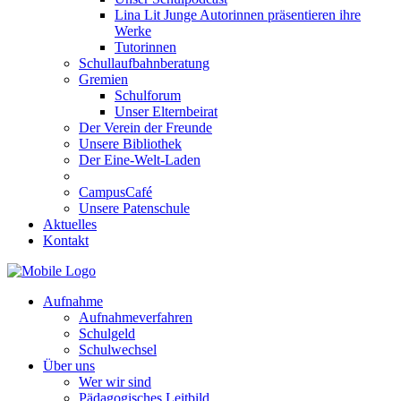
Lina Lit Junge Autorinnen präsentieren ihre
Werke
Tutorinnen
Schullaufbahnberatung
Gremien
Schulforum
Unser Elternbeirat
Der Verein der Freunde
Unsere Bibliothek
Der Eine-Welt-Laden
CampusCafé
Unsere Patenschule
Aktuelles
Kontakt
Aufnahme
Aufnahmeverfahren
Schulgeld
Schulwechsel
Über uns
Wer wir sind
Pädagogisches Leitbild