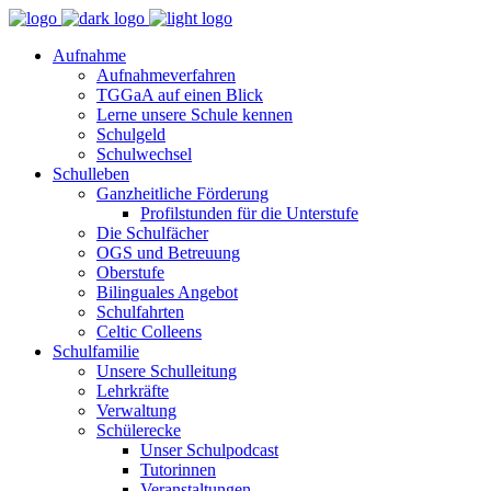
Aufnahme
Aufnahmeverfahren
TGGaA auf einen Blick
Lerne unsere Schule kennen
Schulgeld
Schulwechsel
Schulleben
Ganzheitliche Förderung
Profilstunden für die Unterstufe
Die Schulfächer
OGS und Betreuung
Oberstufe
Bilinguales Angebot
Schulfahrten
Celtic Colleens
Schulfamilie
Unsere Schulleitung
Lehrkräfte
Verwaltung
Schülerecke
Unser Schulpodcast
Tutorinnen
Veranstaltungen