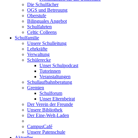
Die Schulfächer
OGS und Betreuung
Oberstufe
Bilinguales Angebot
Schulfahrten
Celtic Colleens
Schulfamilie
Unsere Schulleitung
Lehrkräfte
Verwaltung
Schülerecke
Unser Schulpodcast
Tutorinnen
Veranstaltungen
Schullaufbahnberatung
Gremien
Schulforum
Unser Elternbeirat
Der Verein der Freunde
Unsere Bibliothek
Der Eine-Welt-Laden
CampusCafé
Unsere Patenschule
Aktuelles