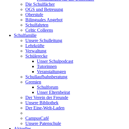
Die Schulfächer
OGS und Betreuung
Oberstufe
Bilinguales Angebot
Schulfahrten
Celtic Colleens
Schulfamilie
Unsere Schulleitung
Lehrkräfte
Verwaltung
Schülerecke
Unser Schulpodcast
Tutorinnen
Veranstaltungen
Schullaufbahnberatung
Gremien
Schulforum
Unser Elternbeirat
Der Verein der Freunde
Unsere Bibliothek
Der Eine-Welt-Laden
CampusCafé
Unsere Patenschule
Aktuelles