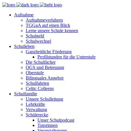
Aufnahme
Aufnahmeverfahren
TGGaA auf einen Blick
Lerne unsere Schule kennen
Schulgeld
Schulwechsel
Schulleben
Ganzheitliche Förderung
Profilstunden für die Unterstufe
Die Schulfächer
OGS und Betreuung
Oberstufe
Bilinguales Angebot
Schulfahrten
Celtic Colleens
Schulfamilie
Unsere Schulleitung
Lehrkräfte
Verwaltung
Schülerecke
Unser Schulpodcast
Tutorinnen
Veranstaltungen