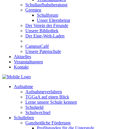
Schullaufbahnberatung
Gremien
Schulforum
Unser Elternbeirat
Der Verein der Freunde
Unsere Bibliothek
Der Eine-Welt-Laden
CampusCafé
Unsere Patenschule
Aktuelles
Veranstaltungen
Kontakt
Aufnahme
Aufnahmeverfahren
TGGaA auf einen Blick
Lerne unsere Schule kennen
Schulgeld
Schulwechsel
Schulleben
Ganzheitliche Förderung
Profilstunden für die Unterstufe