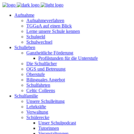
Aufnahme
Aufnahmeverfahren
TGGaA auf einen Blick
Lerne unsere Schule kennen
Schulgeld
Schulwechsel
Schulleben
Ganzheitliche Förderung
Profilstunden für die Unterstufe
Die Schulfächer
OGS und Betreuung
Oberstufe
Bilinguales Angebot
Schulfahrten
Celtic Colleens
Schulfamilie
Unsere Schulleitung
Lehrkräfte
Verwaltung
Schülerecke
Unser Schulpodcast
Tutorinnen
Veranstaltungen