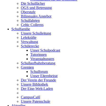
Die Schulfächer
OGS und Betreuung
Oberstufe
Bilinguales Angebot
Schulfahrten
Celtic Colleens
Schulfamilie
Unsere Schulleitung
Lehrkräfte
Verwaltung
Schülerecke
Unser Schulpodcast
Tutorinnen
Veranstaltungen
Schullaufbahnberatung
Gremien
Schulforum
Unser Elternbeirat
Der Verein der Freunde
Unsere Bibliothek
Der Eine-Welt-Laden
CampusCafé
Unsere Patenschule
Aktuelles