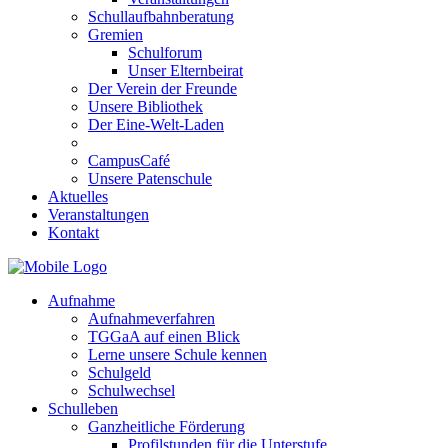
Schullaufbahnberatung
Gremien
Schulforum
Unser Elternbeirat
Der Verein der Freunde
Unsere Bibliothek
Der Eine-Welt-Laden
CampusCafé
Unsere Patenschule
Aktuelles
Veranstaltungen
Kontakt
Aufnahme
Aufnahmeverfahren
TGGaA auf einen Blick
Lerne unsere Schule kennen
Schulgeld
Schulwechsel
Schulleben
Ganzheitliche Förderung
Profilstunden für die Unterstufe