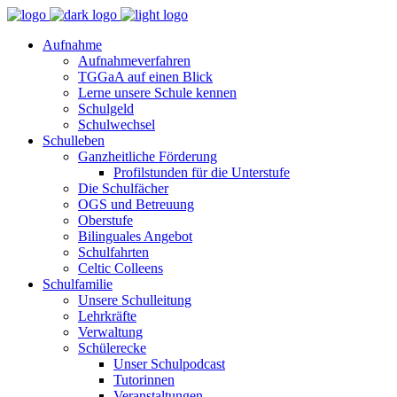
Aufnahme
Aufnahmeverfahren
TGGaA auf einen Blick
Lerne unsere Schule kennen
Schulgeld
Schulwechsel
Schulleben
Ganzheitliche Förderung
Profilstunden für die Unterstufe
Die Schulfächer
OGS und Betreuung
Oberstufe
Bilinguales Angebot
Schulfahrten
Celtic Colleens
Schulfamilie
Unsere Schulleitung
Lehrkräfte
Verwaltung
Schülerecke
Unser Schulpodcast
Tutorinnen
Veranstaltungen