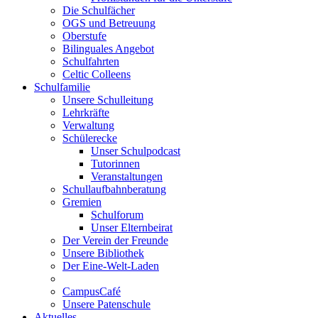
Die Schulfächer
OGS und Betreuung
Oberstufe
Bilinguales Angebot
Schulfahrten
Celtic Colleens
Schulfamilie
Unsere Schulleitung
Lehrkräfte
Verwaltung
Schülerecke
Unser Schulpodcast
Tutorinnen
Veranstaltungen
Schullaufbahnberatung
Gremien
Schulforum
Unser Elternbeirat
Der Verein der Freunde
Unsere Bibliothek
Der Eine-Welt-Laden
CampusCafé
Unsere Patenschule
Aktuelles