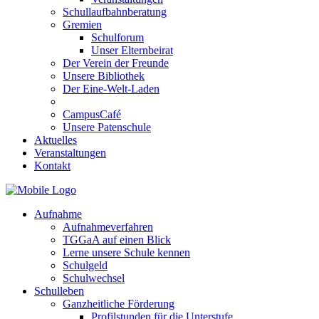
Schullaufbahnberatung
Gremien
Schulforum
Unser Elternbeirat
Der Verein der Freunde
Unsere Bibliothek
Der Eine-Welt-Laden
CampusCafé
Unsere Patenschule
Aktuelles
Veranstaltungen
Kontakt
Aufnahme
Aufnahmeverfahren
TGGaA auf einen Blick
Lerne unsere Schule kennen
Schulgeld
Schulwechsel
Schulleben
Ganzheitliche Förderung
Profilstunden für die Unterstufe