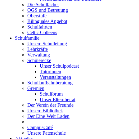
Die Schulfächer
OGS und Betreuung
Oberstufe
Bilinguales Angebot
Schulfahrten
Celtic Colleens
Schulfamilie
Unsere Schulleitung
Lehrkräfte
Verwaltung
Schülerecke
Unser Schulpodcast
Tutorinnen
Veranstaltungen
Schullaufbahnberatung
Gremien
Schulforum
Unser Elternbeirat
Der Verein der Freunde
Unsere Bibliothek
Der Eine-Welt-Laden
CampusCafé
Unsere Patenschule
Aktuelles