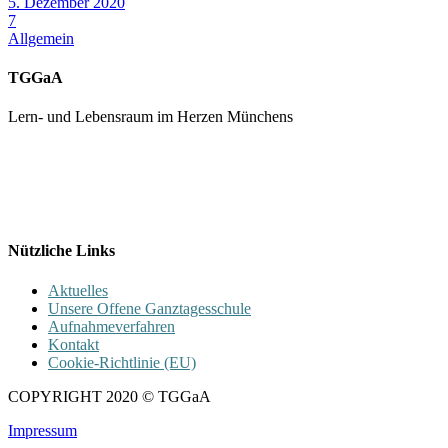
5. Dezember 2020
7
Allgemein
TGGaA
Lern- und Lebensraum im Herzen Münchens
089 / 23 179 162
Mon - Fr 8.00 - 16.00
Nützliche Links
Aktuelles
Unsere Offene Ganztagesschule
Aufnahmeverfahren
Kontakt
Cookie-Richtlinie (EU)
COPYRIGHT 2020 © TGGaA
Impressum