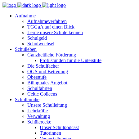
Aufnahme
Aufnahmeverfahren
TGGaA auf einen Blick
Lerne unsere Schule kennen
Schulgeld
Schulwechsel
Schulleben
Ganzheitliche Förderung
Profilstunden für die Unterstufe
Die Schulfächer
OGS und Betreuung
Oberstufe
Bilinguales Angebot
Schulfahrten
Celtic Colleens
Schulfamilie
Unsere Schulleitung
Lehrkräfte
Verwaltung
Schülerecke
Unser Schulpodcast
Tutorinnen
Veranstaltungen