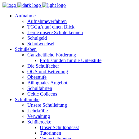
Aufnahme
Aufnahmeverfahren
TGGaA auf einen Blick
Lerne unsere Schule kennen
Schulgeld
Schulwechsel
Schulleben
Ganzheitliche Förderung
Profilstunden für die Unterstufe
Die Schulfächer
OGS und Betreuung
Oberstufe
Bilinguales Angebot
Schulfahrten
Celtic Colleens
Schulfamilie
Unsere Schulleitung
Lehrkräfte
Verwaltung
Schülerecke
Unser Schulpodcast
Tutorinnen
Veranstaltungen