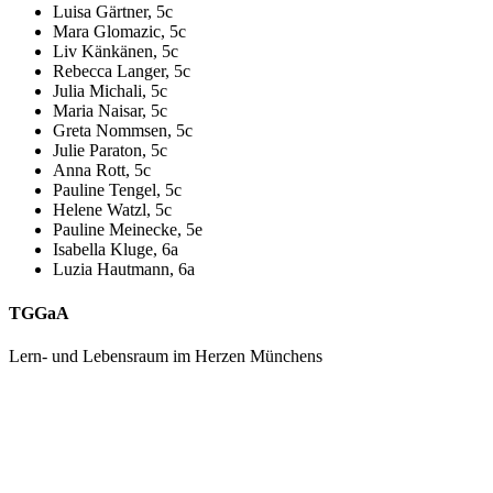
Luisa Gärtner, 5c
Mara Glomazic, 5c
Liv Känkänen, 5c
Rebecca Langer, 5c
Julia Michali, 5c
Maria Naisar, 5c
Greta Nommsen, 5c
Julie Paraton, 5c
Anna Rott, 5c
Pauline Tengel, 5c
Helene Watzl, 5c
Pauline Meinecke, 5e
Isabella Kluge, 6a
Luzia Hautmann, 6a
TGGaA
Lern- und Lebensraum im Herzen Münchens
089 / 23 179 162
Mon - Fr 8.00 - 16.00