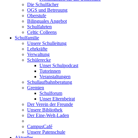
Die Schulfächer
OGS und Betreuung
Oberstufe
Bilinguales Angebot
Schulfahrten
Celtic Colleens
Schulfamilie
Unsere Schulleitung
Lehrkräfte
Verwaltung
Schülerecke
Unser Schulpodcast
Tutorinnen
Veranstaltungen
Schullaufbahnberatung
Gremien
Schulforum
Unser Elternbeirat
Der Verein der Freunde
Unsere Bibliothek
Der Eine-Welt-Laden
CampusCafé
Unsere Patenschule
Aktuelles