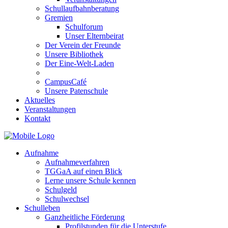
Schullaufbahnberatung
Gremien
Schulforum
Unser Elternbeirat
Der Verein der Freunde
Unsere Bibliothek
Der Eine-Welt-Laden
CampusCafé
Unsere Patenschule
Aktuelles
Veranstaltungen
Kontakt
Aufnahme
Aufnahmeverfahren
TGGaA auf einen Blick
Lerne unsere Schule kennen
Schulgeld
Schulwechsel
Schulleben
Ganzheitliche Förderung
Profilstunden für die Unterstufe