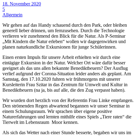
18. November 2020
5
Allgemein
Wir gehen auf das Handy schauend durch den Park, oder bleiben
generell lieber drinnen, um fernzusehen. Durch die Technologie
verlieren wir zunehmend den Blick für die Natur. Als P-Seminar
„Mit Kindern die Natur erleben“ wollen wir dagegenwirken und
planen naturkundliche Exkursionen für junge Schülerinnen.
Einen ersten Impuls für unsere Arbeit erhielten wir durch eine
eintägige Exkursion in der Natur. Welcher Ort wäre dafür besser
geeignet als das uns allen bekannte Benediktbeuern? Der Ausflug
verlief aufgrund der Corona-Situation leider anders als geplant. Am
Samstag, den 17.10.2020 fuhren wir frühmorgens mit unserer
Kursleiterin Frau Szitar in das Zentrum für Umwelt und Kultur in
Benediktbeuern (na ja, bis auf alle, die den Zug verpasst haben).
Wir wurden dort herzlich von der Referentin Frau Linke empfangen.
Den strömenden Regen abwartend begannen wir unser Seminar in
einem Schulungsraum. Wir sprachen über eigene positive
Naturerfahrungen und lernten mithilfe eines Spiels „Tiere raten“ die
Tierwelt im Lebensraum Moor kennen.
Als sich das Wetter nach einer Stunde besserte, begaben wir uns im