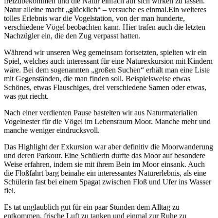
freizubekommen und die Natur einfach auf sich wirken zu lassen.
Natur alleine macht „glücklich“ – versuche es einmal.Ein weiteres
tolles Erlebnis war die Vogelstation, von der man hunderte,
verschiedene Vögel beobachten kann. Hier trafen auch die letzten
Nachzügler ein, die den Zug verpasst hatten.
Während wir unseren Weg gemeinsam fortsetzten, spielten wir ein
Spiel, welches auch interessant für eine Naturexkursion mit Kindern
wäre. Bei dem sogenannten „großen Suchen“ erhält man eine Liste
mit Gegenständen, die man finden soll. Beispielsweise etwas
Schönes, etwas Flauschiges, drei verschiedene Samen oder etwas,
was gut riecht.
Nach einer verdienten Pause bastelten wir aus Naturmaterialien
Vogelnester für die Vögel im Lebensraum Moor. Manche mehr und
manche weniger eindrucksvoll.
Das Highlight der Exkursion war aber definitiv die Moorwanderung
und deren Parkour. Eine Schülerin durfte das Moor auf besondere
Weise erfahren, indem sie mit ihrem Bein im Moor einsank. Auch
die Floßfahrt barg beinahe ein interessantes Naturerlebnis, als eine
Schülerin fast bei einem Spagat zwischen Floß und Ufer ins Wasser
fiel.
Es tat unglaublich gut für ein paar Stunden dem Alltag zu
entkommen, frische Luft zu tanken und einmal zur Ruhe zu