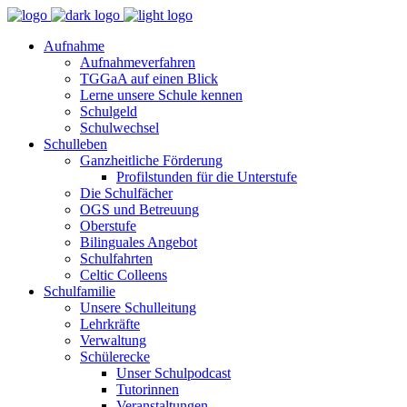
Aufnahme
Aufnahmeverfahren
TGGaA auf einen Blick
Lerne unsere Schule kennen
Schulgeld
Schulwechsel
Schulleben
Ganzheitliche Förderung
Profilstunden für die Unterstufe
Die Schulfächer
OGS und Betreuung
Oberstufe
Bilinguales Angebot
Schulfahrten
Celtic Colleens
Schulfamilie
Unsere Schulleitung
Lehrkräfte
Verwaltung
Schülerecke
Unser Schulpodcast
Tutorinnen
Veranstaltungen