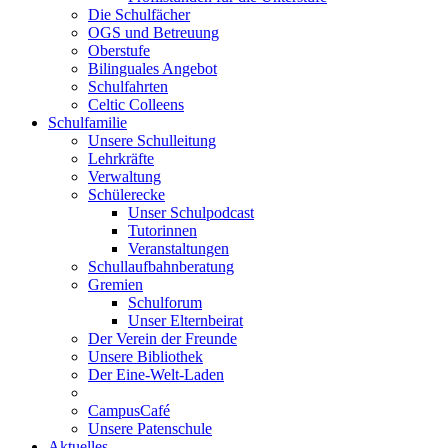
Die Schulfächer
OGS und Betreuung
Oberstufe
Bilinguales Angebot
Schulfahrten
Celtic Colleens
Schulfamilie
Unsere Schulleitung
Lehrkräfte
Verwaltung
Schülerecke
Unser Schulpodcast
Tutorinnen
Veranstaltungen
Schullaufbahnberatung
Gremien
Schulforum
Unser Elternbeirat
Der Verein der Freunde
Unsere Bibliothek
Der Eine-Welt-Laden
CampusCafé
Unsere Patenschule
Aktuelles