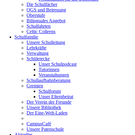
Die Schulfächer
OGS und Betreuung
Oberstufe
Bilinguales Angebot
Schulfahrten
Celtic Colleens
Schulfamilie
Unsere Schulleitung
Lehrkräfte
Verwaltung
Schülerecke
Unser Schulpodcast
Tutorinnen
Veranstaltungen
Schullaufbahnberatung
Gremien
Schulforum
Unser Elternbeirat
Der Verein der Freunde
Unsere Bibliothek
Der Eine-Welt-Laden
CampusCafé
Unsere Patenschule
Aktuelles