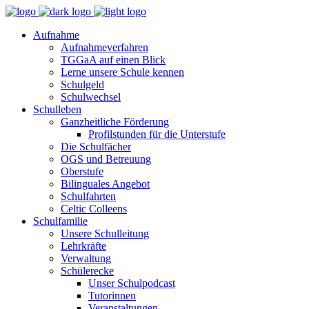
Aufnahme
Aufnahmeverfahren
TGGaA auf einen Blick
Lerne unsere Schule kennen
Schulgeld
Schulwechsel
Schulleben
Ganzheitliche Förderung
Profilstunden für die Unterstufe
Die Schulfächer
OGS und Betreuung
Oberstufe
Bilinguales Angebot
Schulfahrten
Celtic Colleens
Schulfamilie
Unsere Schulleitung
Lehrkräfte
Verwaltung
Schülerecke
Unser Schulpodcast
Tutorinnen
Veranstaltungen