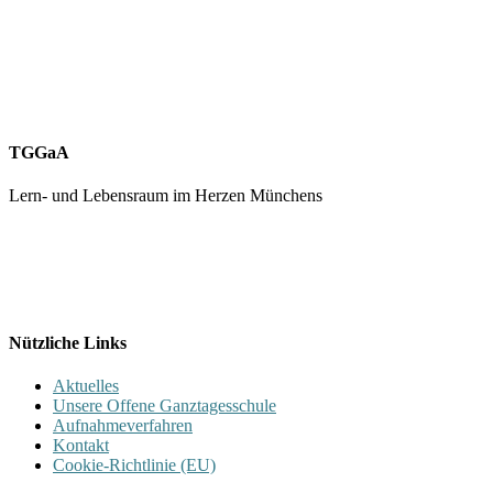
TGGaA
Lern- und Lebensraum im Herzen Münchens
089 / 23 179 162
Mon - Fr 8.00 - 16.00
Nützliche Links
Aktuelles
Unsere Offene Ganztagesschule
Aufnahmeverfahren
Kontakt
Cookie-Richtlinie (EU)