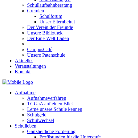
Schullaufbahnberatung
Gremien
Schulforum
Unser Elternbeirat
Der Verein der Freunde
Unsere Bibliothek
Der Eine-Welt-Laden
CampusCafé
Unsere Patenschule
Aktuelles
Veranstaltungen
Kontakt
Aufnahme
Aufnahmeverfahren
TGGaA auf einen Blick
Lerne unsere Schule kennen
Schulgeld
Schulwechsel
Schulleben
Ganzheitliche Förderung
Profilstunden für die Unterstufe