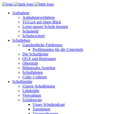
Aufnahme
Aufnahmeverfahren
TGGaA auf einen Blick
Lerne unsere Schule kennen
Schulgeld
Schulwechsel
Schulleben
Ganzheitliche Förderung
Profilstunden für die Unterstufe
Die Schulfächer
OGS und Betreuung
Oberstufe
Bilinguales Angebot
Schulfahrten
Celtic Colleens
Schulfamilie
Unsere Schulleitung
Lehrkräfte
Verwaltung
Schülerecke
Unser Schulpodcast
Tutorinnen
Veranstaltungen