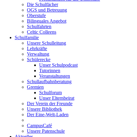
Die Schulfächer
OGS und Betreuung
Oberstufe
Bilinguales Angebot
Schulfahrten
Celtic Colleens
Schulfamilie
Unsere Schulleitung
Lehrkräfte
Verwaltung
Schülerecke
Unser Schulpodcast
Tutorinnen
Veranstaltungen
Schullaufbahnberatung
Gremien
Schulforum
Unser Elternbeirat
Der Verein der Freunde
Unsere Bibliothek
Der Eine-Welt-Laden
CampusCafé
Unsere Patenschule
Aktuelles